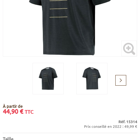
CADRES
ECRANS
SOINS DU CORPS
AUTOCOLLANTS
PURE DAYS
BATTERIES
ETUDE POSTURALE
GOODIES
CADRES E-BIKE
SUPPORTS
MOTEURS
COMMANDES DÉPORTÉES
Suivant
CABLES ÉLECTRIQUES
À partir de
44,90
€
TTC
Réf. 15314
Prix conseillé en 2022 : 49,99 €
Taille