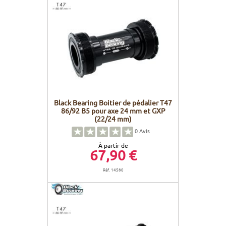
Black Bearing Boitier de pédalier T47
86/92 B5 pour axe 24 mm et GXP
(22/24 mm)
0
Avis
À partir de
67,90 €
Réf. 14580