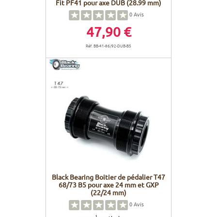
Fit PF41 pour axe DUB (28.99 mm)
0
Avis
47,90 €
Réf. BB-41-86/92-DUB-B5
Black Bearing Boitier de pédalier T47
68/73 B5 pour axe 24 mm et GXP
(22/24 mm)
0
Avis