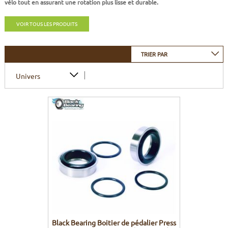
vélo tout en assurant une rotation plus lisse et durable.
CADRES
ECRANS
SOINS DU CORPS
AUTOCOLLANTS
VOIR TOUS LES PRODUITS
PURE DAYS
BATTERIES
ETUDE POSTURALE
GOODIES
TRIER PAR
CADRES E-BIKE
SUPPORTS
Univers
MOTEURS
COMMANDES DÉPORTÉES
CABLES ÉLECTRIQUES
Black Bearing Boitier de pédalier Press