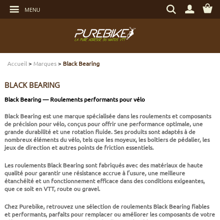
Aller
Rechercher
au
MENU
un
contenu
produit,
Aller
une
au
marque...
menu
Aller
TRANSMISSION
TRANSMISSION
TRANSMISSION
TRANSMISSION
CASQUES
ENTRETIEN
CHÈQUES CADEAUX
à
la
recherche
Accueil
>
Marques
>
Black Bearing
FREINAGE
FREINAGE
FREINAGE
SUSPENSIONS
PROTECTIONS
OUTILLAGE
ECLAIRAGE - SECURITÉ
BLACK BEARING
SUSPENSIONS
ROUES
PNEUS ET CHAMBRES
FREINAGE E-BIKE
VÊTEMENTS TECHNIQUES
ROULEMENTS VÉLO
ELECTRONIQUE
Black Bearing — Roulements performants pour vélo
Black Bearing est une marque spécialisée dans les roulements et composants
ROUES
PNEUS ET CHAMBRES
PÉRIPHÉRIQUES
ROUES E-BIKE
CHAUSSURES
SERVICES
MULTIMÉDIAS
de précision pour vélo, conçus pour offrir une performance optimale, une
grande durabilité et une rotation fluide. Ses produits sont adaptés à de
nombreux éléments du vélo, tels que les moyeux, les boîtiers de pédalier, les
PNEUS ET CHAMBRES
PÉRIPHÉRIQUES
PNEUS ET CHAMBRES E-BIKE
VÊTEMENTS SPORTSWEAR
VISSERIE
PROTECTIONS
jeux de direction et autres points de friction essentiels.
Les roulements Black Bearing sont fabriqués avec des matériaux de haute
PIÈCES VTT ET PÉRIPHÉRIQUES
VÉLOS COMPLETS
VÉLOS ELECTRIQUES
BAGAGERIE
TRANSPORT
qualité pour garantir une résistance accrue à l’usure, une meilleure
étanchéité et un fonctionnement efficace dans des conditions exigeantes,
que ce soit en VTT, route ou gravel.
VÉLOS COMPLETS
CAPTEURS E-BIKE
NUTRITION
BIDONS - PORTE BIDONS
Chez Purebike, retrouvez une sélection de roulements Black Bearing fiables
et performants, parfaits pour remplacer ou améliorer les composants de votre