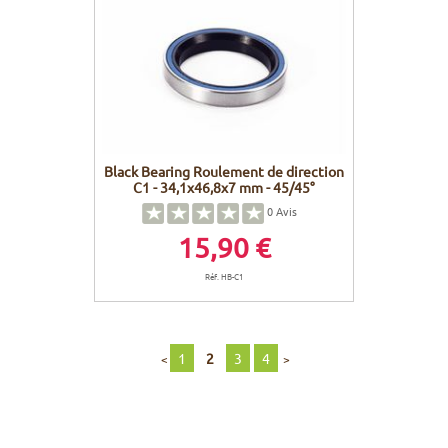
Black Bearing Roulement de direction
C1 - 34,1x46,8x7 mm - 45/45°
0
Avis
15,90 €
Réf. HB-C1
1
2
3
4
<
>