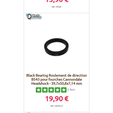
Réf. HB-B5
Black Bearing Roulement de direction
B543 pour fourches Cannondale
Headshock - 39,7x50,8x7,14 mm
2
Avis
19,90 €
Réf. HB-B543