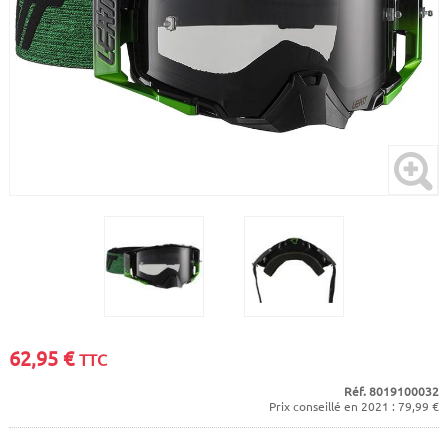
CADRES
ECRANS
SOINS DU CORPS
AUTOCOLLANTS
BATTERIES
ETUDE POSTURALE
GOODIES
CADRES E-BIKE
SUPPORTS
MOTEURS
COMMANDES DÉPORTÉES
CABLES ÉLECTRIQUES
62,95
€
TTC
Réf. 8019100032
Prix conseillé en 2021 : 79,99 €