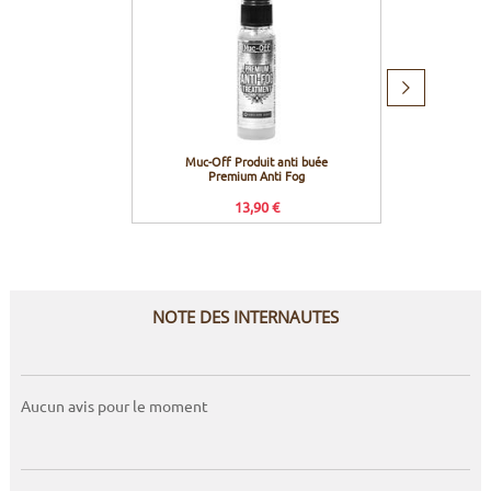
Produit
suivant
Muc-Off Produit anti buée
Muc-Of
Premium Anti Fog
pour
13,90 €
NOTE DES INTERNAUTES
Aucun avis pour le moment