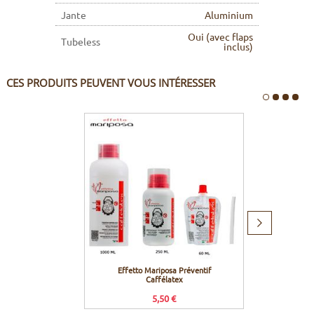
Jante
Aluminium
Oui (avec flaps
Tubeless
inclus)
CES PRODUITS PEUVENT VOUS INTÉRESSER
Produit
suivant
Effetto Mariposa Préventif
Hope Ki
Caffélatex
Fort
5,50 €
Prix c