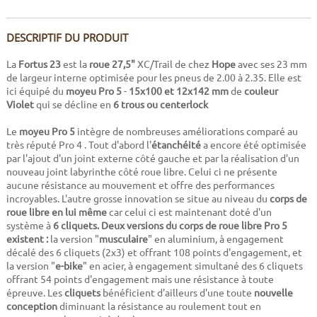
DESCRIPTIF DU PRODUIT
La
Fortus 23
est la
roue 27,5"
XC/Trail de chez
Hope
avec ses 23 mm
de largeur interne optimisée pour les pneus de 2.00 à 2.35. Elle est
ici équipé du
moyeu Pro 5
-
15x100 et
12x142 mm
de
couleur
Violet
qui se décline en
6 trous ou centerlock
Le
moyeu Pro 5
intègre de nombreuses améliorations comparé au
très réputé Pro 4 . Tout d'abord l'
étanchéité
a encore été optimisée
par l'ajout d'un joint externe côté gauche et par la réalisation d'un
nouveau joint labyrinthe côté roue libre. Celui ci ne présente
aucune résistance au mouvement et offre des performances
incroyables. L'autre grosse innovation se situe au niveau du
corps de
roue libre en lui même
car celui ci est maintenant doté d'un
système à
6 cliquets. Deux versions du corps de roue libre Pro 5
existent :
la version "
musculaire
" en aluminium, à engagement
décalé des 6 cliquets (2x3) et offrant 108 points d'engagement, et
la version "
e-bike
" en acier, à engagement simultané des 6 cliquets
offrant 54 points d'engagement mais une résistance à toute
épreuve. Les
cliquets
bénéficient d'ailleurs d'une toute
nouvelle
conception
diminuant la résistance au roulement tout en