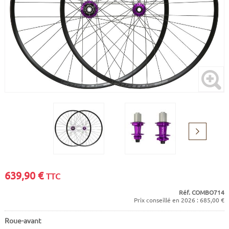
CADRES
ECRANS
SOINS DU CORPS
AUTOCOLLANTS
BATTERIES
ETUDE POSTURALE
GOODIES
CADRES E-BIKE
SUPPORTS
MOTEURS
COMMANDES DÉPORTÉES
Suivant
CABLES ÉLECTRIQUES
639,90
€
TTC
Réf. COMBO714
Prix conseillé en 2026 : 685,00 €
Roue-avant