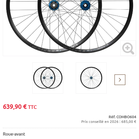
CADRES
ECRANS
SOINS DU CORPS
AUTOCOLLANTS
BATTERIES
ETUDE POSTURALE
GOODIES
CADRES E-BIKE
SUPPORTS
MOTEURS
COMMANDES DÉPORTÉES
Suivant
CABLES ÉLECTRIQUES
639,90
€
TTC
Réf. COMBO604
Prix conseillé en 2026 : 685,00 €
Roue-avant