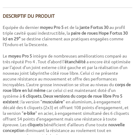
DESCRIPTIF DU PRODUIT
Equipée du dernier
moyeu Pro 5
et de la
jante Fortus 30
au profil
triple cavité quasi indestructible, la
paire de roues Hope Fortus 30
ici en 29"
se destine clairement aux pratiques engagées comme
l'Enduro et la Descente.
Le
moyeu Pro 5
intègre de nombreuses améliorations comparé au
très réputé Pro 4 . Tout d'abord l'
étanchéité
a encore été optimisée
par l'ajout d'un joint externe côté gauche et par la réalisation d'un
nouveau joint labyrinthe côté roue libre. Celui ci ne présente
aucune résistance au mouvement et offre des performances
incroyables. L'autre grosse innovation se situe au niveau du
corps de
roue libre en lui même
car celui ci est maintenant doté d'un
système à
6 cliquets. Deux versions du corps de roue libre Pro 5
existent :
la version "
musculaire
" en aluminium, à engagement
décalé des 6 cliquets (2x3) et offrant 108 points d'engagement, et
la version "
e-bike
" en acier, à engagement simultané des 6 cliquets
offrant 54 points d'engagement mais une résistance à toute
épreuve. Les
cliquets
bénéficient d'ailleurs d'une toute
nouvelle
conception
diminuant la résistance au roulement tout en