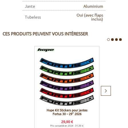
Jante
Aluminium
Oui (avec flaps
Tubeless
inclus)
CES PRODUITS PEUVENT VOUS INTÉRESSER
Produit
suivant
Hope Kit Stickers pour jantes
Effett
Fortus 30 – 29" 2026
29,90 €
Prix conseillé en 2026 : 31,50 €