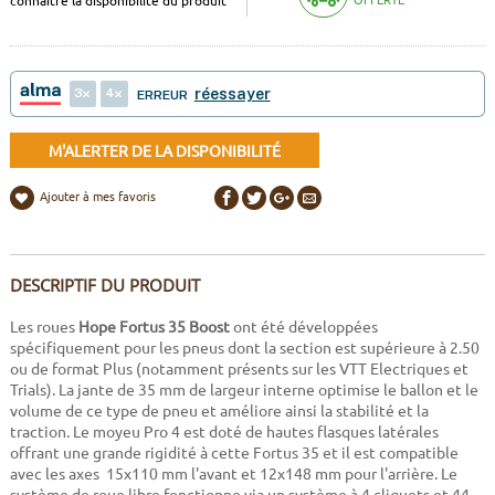
3
4
réessayer
ERREUR
M'ALERTER DE LA DISPONIBILITÉ
Ajouter à mes favoris
DESCRIPTIF DU PRODUIT
Les roues
Hope Fortus 35 Boost
ont été développées
spécifiquement pour les pneus dont la section est supérieure à 2.50
ou de format Plus (notamment présents sur les VTT Electriques et
Trials). La jante de 35 mm de largeur interne optimise le ballon et le
volume de ce type de pneu et améliore ainsi la stabilité et la
traction. Le moyeu Pro 4 est doté de hautes flasques latérales
offrant une grande rigidité à cette Fortus 35 et il est compatible
avec les axes 15x110 mm l'avant et 12x148 mm pour l'arrière. Le
système de roue libre fonctionne via un système à 4 cliquets et 44