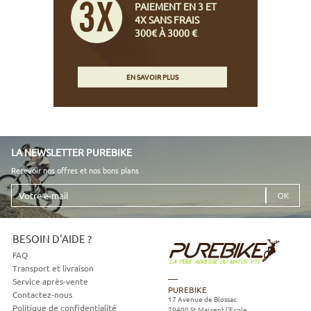
PAIEMENT EN 3 ET
4X SANS FRAIS
300€ À 3000 €
EN SAVOIR PLUS
LA NEWSLETTER PUREBIKE
Recevoir nos offres et nos bons plans
Votre
e-
mail
BESOIN D'AIDE ?
FAQ
Transport et livraison
Service après-vente
PUREBIKE
Contactez-nous
17 Avenue de Blossac
Politique de confidentialité
79400
St Maixent l'Ecole