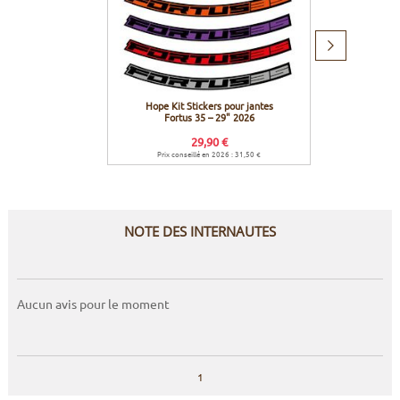
Produit
suivant
Hope Kit Stickers pour jantes
Stans N
Fortus 35 – 29" 2026
Y
29,90 €
Prix conseillé en 2026 : 31,50 €
NOTE DES INTERNAUTES
Aucun avis pour le moment
1