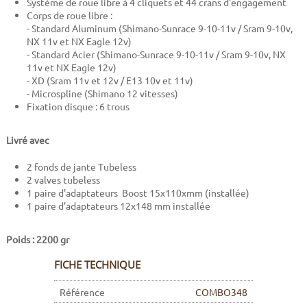
Système de roue libre à 4 cliquets et 44 crans d'engagement
Corps de roue libre :
- Standard Aluminum (Shimano-Sunrace 9-10-11v / Sram 9-10v,
NX 11v et NX Eagle 12v)
- Standard Acier (Shimano-Sunrace 9-10-11v / Sram 9-10v, NX
11v et NX Eagle 12v)
- XD (Sram 11v et 12v / E13 10v et 11v)
- Microspline (Shimano 12 vitesses)
Fixation disque : 6 trous
Livré avec
2 fonds de jante Tubeless
2 valves tubeless
1 paire d'adaptateurs Boost 15x110xmm (installée)
1 paire d'adaptateurs 12x148 mm installée
Poids : 2200 gr
FICHE TECHNIQUE
Référence
COMBO348