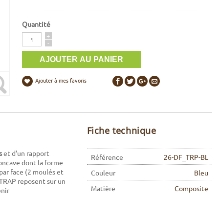
Quantité
Quantité
+
-
Ajouter à mes favoris
Fiche technique
s
et d'un rapport
Référence
26-DF_TRP-BL
concave dont la forme
par face (2 moulés et
Couleur
Bleu
EFTRAP reposent sur un
Matière
Composite
nir