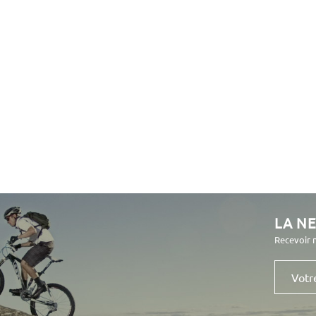
LA N
Recevoir 
Votre
e-
mail