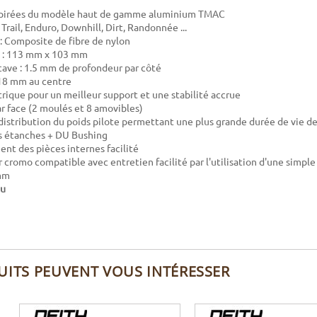
spirées du modèle haut de gamme aluminium TMAC
: Trail, Enduro, Downhill, Dirt, Randonnée ...
 : Composite de fibre de nylon
 : 113 mm x 103 mm
ave : 1.5 mm de profondeur par côté
 18 mm au centre
trique pour un meilleur support et une stabilité accrue
ar face (2 moulés et 8 amovibles)
distribution du poids pilote permettant une plus grande durée de vie d
 étanches + DU Bushing
t des pièces internes facilité
 cromo compatible avec entretien facilité par l'utilisation d'une simple 
 mm
eu
UITS PEUVENT VOUS INTÉRESSER