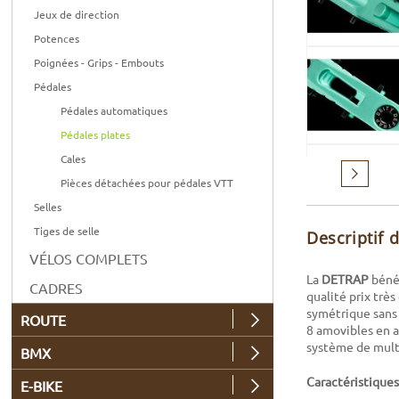
Jeux de direction
Potences
Poignées - Grips - Embouts
Pédales
Pédales automatiques
Pédales plates
Cales
Suivant
Pièces détachées pour pédales VTT
Selles
Tiges de selle
Descriptif 
VÉLOS COMPLETS
La
DETRAP
bénéf
CADRES
qualité prix trè
symétrique sans 
ROUTE
8 amovibles en a
système de multi
BMX
Caractéristiques
E-BIKE