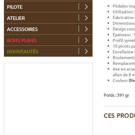
Pédales in
PILOTE
Utilisation 
Fabrication
ATELIER
Dimensions
ACCESSOIRES
Design conc
Epaisseur :
BONS PLANS
Profil symé
10 picots p
NOUVEAUTÉS
Excellente 
Roulements
Remplacemen
Axe en acier
allen de 8
Couleur
Bl
Poids : 391 gr
CES PROD