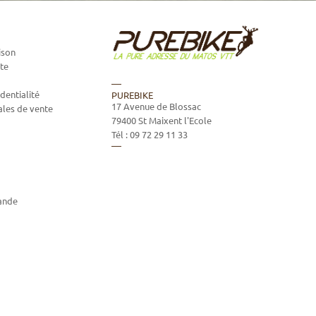
ison
te
dentialité
PUREBIKE
17 Avenue de Blossac
ales de vente
79400
St Maixent l'Ecole
Tél :
09 72 29 11 33
ande