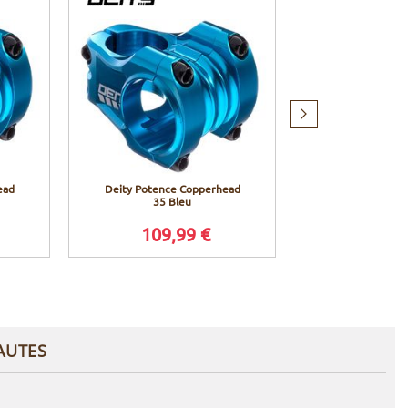
Produit
suivant
ead
Deity Potence Copperhead
Deity Cintre 
35 Bleu
Ble
109,99 €
89,9
AUTES