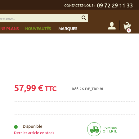
09 72 29 11 33
CONTACTEZ-NOUS :
NS PLANS
NOUVEAUTÉS
MARQUES
0
57,99
€
TTC
Réf. 26-DF_TRP-BL
Disponible
Livraison
OFFERTE
Dernier article en stock