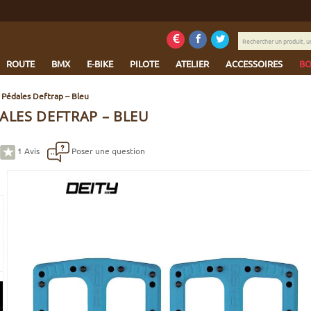
Rechercher
un
produit,
ROUTE
BMX
E-BIKE
PILOTE
ATELIER
ACCESSOIRES
BO
une
marque...
 Pédales Deftrap – Bleu
ALES DEFTRAP – BLEU
1
Avis
Poser une question