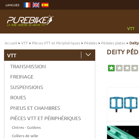
Aller
LANGUES
au
contenu
Aller
au
menu
Aller
à
VTT
la
recherche
Accueil
>
VTT
>
Pièces VTT et Périphériques
>
Pédales
>
Pédales plates
>
Deity
DEITY PÉD
VTT
TRANSMISSION
FREINAGE
SUSPENSIONS
ROUES
PNEUS ET CHAMBRES
PIÈCES VTT ET PÉRIPHÉRIQUES
Cintres - Guidons
Colliers de selle