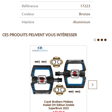
Référence
17223
Couleur
Bronze
Matière
Aluminium
CES PRODUITS PEUVENT VOUS INTÉRESSER
Produit
suivant
Crank Brothers Pédales
Crank
Mallet DH Edition limitée
R
SuperBruni 2025
149,90 €