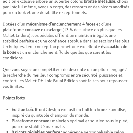
édition exclusive arbore un superbe coloris
bronze métallisé
, choisi
par Loïc lui-même, avec un corps, des ressorts et des picots anodisés
pour un look et une durabilité exceptionnels.
Dotées d’un
mécanisme d’enclenchement 4 faces
et d’une
plateforme concave extra-large
(13 % de surface en plus que les
Mallet Enduro), ces pédales offrent un maintien inégalé, une
stabilité parfaite et une confiance absolue dans les sections les plus
techniques. Leur conception permet une excellente
évacuation de
la boue
et un enclenchement fluide quelles que soient les
conditions.
Que vous soyez un compétiteur de descente ou un pilote engagé à
la recherche du meilleur compromis entre sécurité, puissance et
confort, les Mallet DH Loic Bruni Edition sont faites pour repousser
vos limites.
Points forts
Édition Loïc Bruni :
design exclusif en finition bronze anodisé,
inspiré du quintuple champion du monde.
Plateforme concave :
maintien optimal et soutien sous le pied,
pour une stabilité maximale.
8 picots réglables par face :
adhérence personnalisable selon