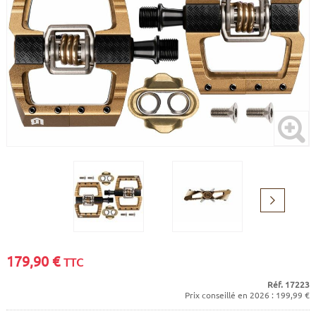
CADRES
ECRANS
SOINS DU CORPS
AUTOCOLLANTS
PURE DAYS
BATTERIES
ETUDE POSTURALE
GOODIES
CADRES E-BIKE
SUPPORTS
MOTEURS
COMMANDES DÉPORTÉES
CABLES ÉLECTRIQUES
Suivant
179,90
€
TTC
Réf. 17223
Prix conseillé en 2026 : 199,99 €