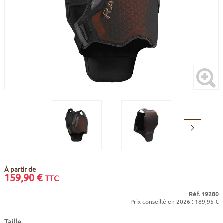
CADRES
ECRANS
SOINS DU CORPS
AUTOCOLLANTS
BATTERIES
ETUDE POSTURALE
GOODIES
CADRES E-BIKE
SUPPORTS
MOTEURS
COMMANDES DÉPORTÉES
Suivant
CABLES ÉLECTRIQUES
À partir de
159,90
€
TTC
Réf. 19280
Prix conseillé en 2026 : 189,95 €
Taille