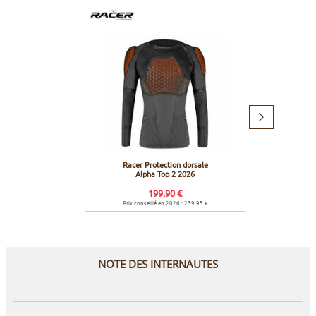
Produit
suivant
Racer Protection dorsale
Racer 
Alpha Top 2 2026
199,90 €
1
Prix conseillé en 2026 : 239,95 €
Prix co
NOTE DES INTERNAUTES