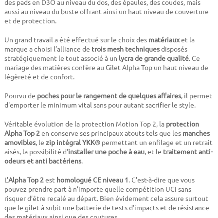
des pads en D3O au niveau du dos, des épaules, des coudes, mais
aussi au niveau du buste offrant ainsi un haut niveau de couverture
et de protection.
Un grand travail a été effectué sur le choix des
matériaux
et la
marque a choisi l’alliance de
trois mesh techniques
disposés
stratégiquement le tout associé à un
lycra de grande qualité
. Ce
mariage des matières confère au Gilet Alpha Top un haut niveau de
légèreté et de confort.
Pourvu de
poches pour le rangement de quelques affaires
, il permet
d'emporter le minimum vital sans pour autant sacrifier le style.
Véritable évolution de la protection Motion Top 2, la
protection
Alpha Top 2
en conserve ses principaux atouts tels que les
manches
amovibles
, le
zip intégral YKK
® permettant un enfilage et un retrait
aisés, la possibilité d'
installer une poche à eau
, et le
traitement anti-
odeurs et anti bactériens
.
L'
Alpha Top 2
est
homologué CE niveau 1
. C’est-à-dire que vous
pouvez prendre part à n’importe quelle compétition UCI sans
risquer d’être recalé au départ. Bien évidement cela assure surtout
que le gilet à subit une batterie de tests d’impacts et de résistance
des matériaux ainsi que des coutures.