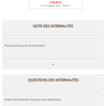
159,90 €
1
Prix conseillé en 2026 : 189,95 €
Prix co
NOTE DES INTERNAUTES
Aucun avis pour le moment
1
QUESTIONS DES INTERNAUTES
Soyez le premier à poser une question