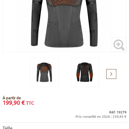
CADRES
ECRANS
SOINS DU CORPS
AUTOCOLLANTS
BATTERIES
ETUDE POSTURALE
GOODIES
CADRES E-BIKE
SUPPORTS
MOTEURS
COMMANDES DÉPORTÉES
Suivant
CABLES ÉLECTRIQUES
À partir de
199,90
€
TTC
Réf. 19279
Prix conseillé en 2026 : 239,95 €
Taille