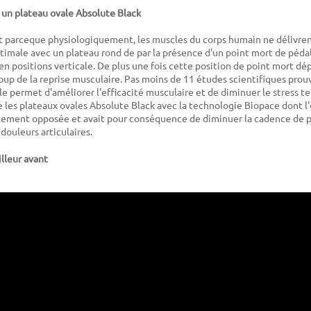
 un plateau ovale Absolute Black
 parceque physiologiquement, les muscles du corps humain ne délivren
male avec un plateau rond de par la présence d'un point mort de pédal
en positions verticale. De plus une fois cette position de point mort d
up de la reprise musculaire. Pas moins de 11 études scientifiques prouv
le permet d'améliorer l'efficacité musculaire et de diminuer le stress t
 les plateaux ovales Absolute Black avec la technologie Biopace dont l'
lement opposée et avait pour conséquence de diminuer la cadence de 
douleurs articulaires.
lleur avant