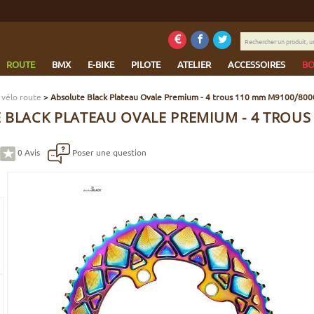
Rechercher
un
produit,
ROUTE
BMX
E-BIKE
PILOTE
ATELIER
ACCESSOIRES
BO
une
marque...
 vélo route
>
Absolute Black Plateau Ovale Premium - 4 trous 110 mm M9100/80
 BLACK PLATEAU OVALE PREMIUM - 4 TROUS 
0
Avis
Poser une question