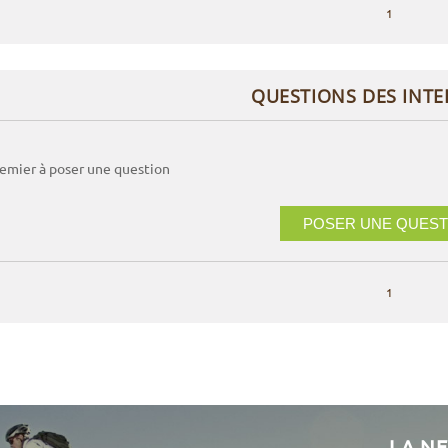
1
QUESTIONS DES INT
remier à poser une question
POSER UNE QUEST
1
LA N