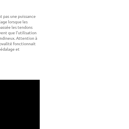
t pas une puissance
age lorsque les
épassée les tendons
ent que l'utilisation
endineux. Attention à
ovalité fonctionnait
pédalage et