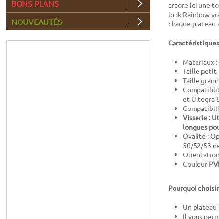
BONS PLANS
arbore ici une 
look
Rainbow
vra
NOUVEAUTÉS
chaque plateau a 
Caractéristiques
Materiaux :
Taille petit
Taille grand
Compatiblit
et Ultegra 
Compatibili
Visserie : U
longues pou
Ovalité : Op
50/52/53 de
Orientation
Couleur
PV
Pourquoi choisir
Un plateau
Il vous per