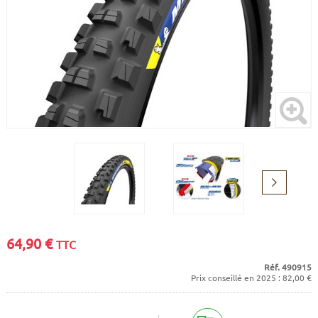
CADRES
ECRANS
SOINS DU CORPS
AUTOCOLLANTS
BATTERIES
ETUDE POSTURALE
GOODIES
CADRES E-BIKE
SUPPORTS
MOTEURS
COMMANDES DÉPORTÉES
Suivant
CABLES ÉLECTRIQUES
64,90
€
TTC
Réf. 490915
Prix conseillé en 2025 : 82,00 €