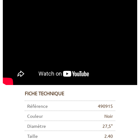
FICHE TECHNIQUE
Référence
490915
Couleur
Noir
Diamètre
27,5"
Taille
2.40