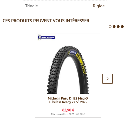
Tringle
Rigide
CES PRODUITS PEUVENT VOUS INTÉRESSER
Produit
suivant
Michelin Pneu DH22 Magi-X
Effett
Tubeless Ready 27.5" 2025
62,90 €
Prix conseillé en 2025 : 65,00 €