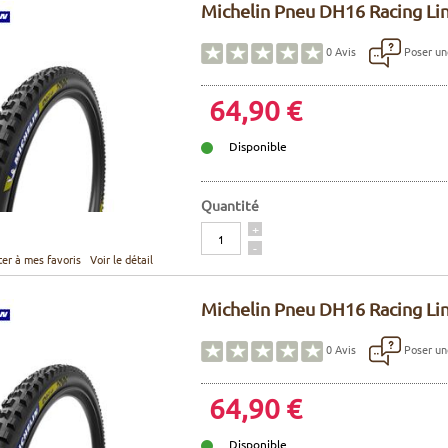
Michelin Pneu DH16 Racing Lin
Poser un
0
Avis
64,90 €
Disponible
Quantité
Quantité
+
-
ter à mes favoris
Voir le détail
Michelin Pneu DH16 Racing Lin
Poser un
0
Avis
64,90 €
Disponible