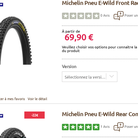
Michelin Pneu E-Wild Front Ra
Poser un
0
Avis
À partir de
69,90 €
Veuillez choisir vos options pour connaitre la 
du produit
Version
Sélectionnez la version
ter à mes favoris
Voir le détail
Michelin Pneu E-Wild Rear Com
-22€
Poser un
1
Avis