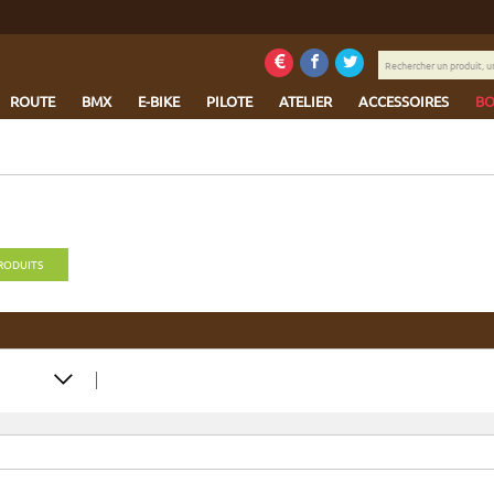
Rechercher
un
produit,
ROUTE
BMX
E-BIKE
PILOTE
ATELIER
ACCESSOIRES
BO
une
marque...
PRODUITS