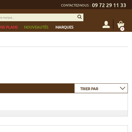
09 72 29 11 33
CONTACTEZ-NOUS :
NS PLANS
NOUVEAUTÉS
MARQUES
0
TRIER PAR