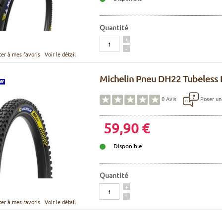
Quantité
Quantité
+
-
ter à mes favoris
Voir le détail
Michelin Pneu DH22 Tubeless R
Poser un
0
Avis
59,90 €
Disponible
Quantité
Quantité
+
-
ter à mes favoris
Voir le détail