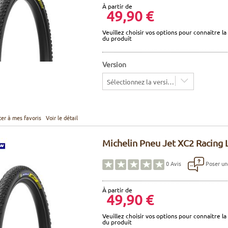
À partir de
49,90 €
Veuillez choisir vos options pour connaitre la 
du produit
Version
Sélectionnez la version
ter à mes favoris
Voir le détail
Michelin Pneu Jet XC2 Racing 
Poser un
0
Avis
À partir de
49,90 €
Veuillez choisir vos options pour connaitre la 
du produit