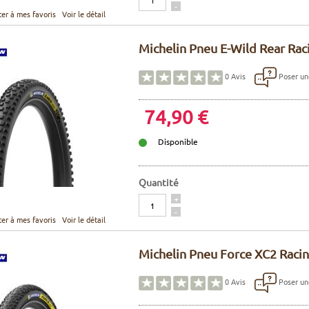
-
ter à mes favoris
Voir le détail
Michelin Pneu E-Wild Rear Rac
Poser un
0
Avis
74,90 €
Disponible
Quantité
Quantité
+
-
ter à mes favoris
Voir le détail
Michelin Pneu Force XC2 Racin
Poser un
0
Avis