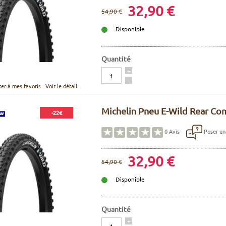
32,90 €
54,90 €
Disponible
Quantité
Quantité
+
-
ter à mes favoris
Voir le détail
Michelin Pneu E-Wild Rear Co
-22€
Poser un
0
Avis
32,90 €
54,90 €
Disponible
Quantité
Quantité
+