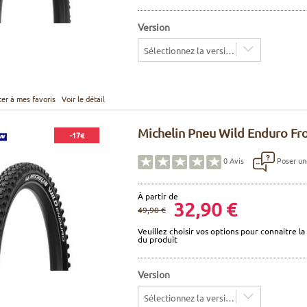
Version
Sélectionnez la version
ter à mes favoris
Voir le détail
Michelin Pneu Wild Enduro Fr
-17€
Poser un
0
Avis
À partir de
32,90 €
49,90 €
Veuillez choisir vos options pour connaitre la 
du produit
Version
Sélectionnez la version