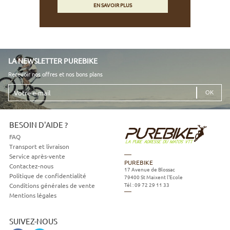
EN SAVOIR PLUS
LA NEWSLETTER PUREBIKE
Recevoir nos offres et nos bons plans
Votre
e-
mail
BESOIN D'AIDE ?
FAQ
Transport et livraison
Service après-vente
PUREBIKE
Contactez-nous
17 Avenue de Blossac
Politique de confidentialité
79400
St Maixent l'Ecole
Tél :
09 72 29 11 33
Conditions générales de vente
Mentions légales
SUIVEZ-NOUS