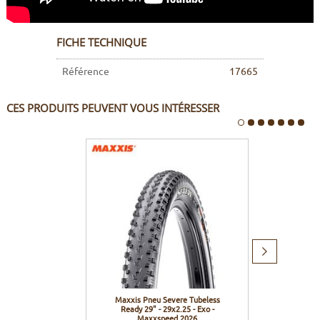
FICHE TECHNIQUE
Référence
17665
CES PRODUITS PEUVENT VOUS INTÉRESSER
Produit
suivant
Maxxis Pneu Severe Tubeless
Muc-Of
Ready 29" - 29x2.25 - Exo -
Maxxspeed 2026