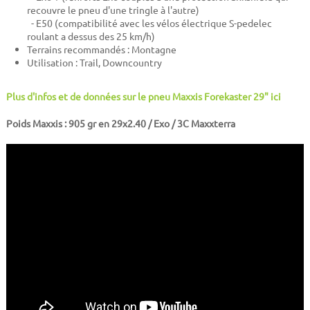
recouvre le pneu d'une tringle à l'autre)
- E50 (compatibilité avec les vélos électrique S-pedelec
roulant a dessus des 25 km/h)
Terrains recommandés : Montagne
Utilisation : Trail, Downcountry
Plus d'infos et de données sur le pneu Maxxis Forekaster 29" ici
Poids Maxxis : 905 gr en 29x2.40 / Exo / 3C Maxxterra