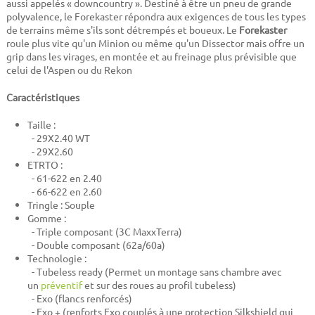
aussi appelés « downcountry ». Destiné à être un pneu de grande
polyvalence, le Forekaster répondra aux exigences de tous les types
de terrains même s'ils sont détrempés et boueux. Le
Forekaster
roule plus vite qu'un Minion ou même qu'un Dissector mais offre un
grip dans les virages, en montée et au freinage plus prévisible que
celui de l'Aspen ou du Rekon
Caractéristiques
Taille :
- 29X2.40 WT
- 29X2.60
ETRTO :
- 61-622 en 2.40
- 66-622 en 2.60
Tringle : Souple
Gomme :
-
Triple composant (3C MaxxTerra)
- Double composant (62a/60a)
Technologie :
- Tubeless ready (Permet un montage sans chambre avec
un
préventif
et sur des roues au profil tubeless)
- Exo (flancs renforcés)
- Exo + (renforts Exo couplés à une protection Silkshield qui