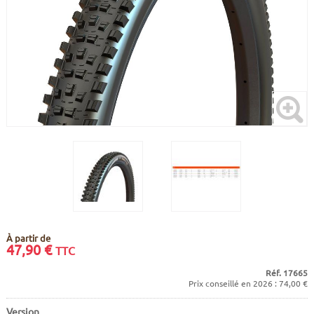
CADRES
ECRANS
SOINS DU CORPS
AUTOCOLLANTS
BATTERIES
ETUDE POSTURALE
GOODIES
CADRES E-BIKE
SUPPORTS
MOTEURS
COMMANDES DÉPORTÉES
CABLES ÉLECTRIQUES
À partir de
47,90
€
TTC
Réf. 17665
Prix conseillé en 2026 : 74,00 €
Version