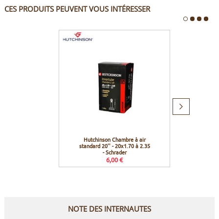
CES PRODUITS PEUVENT VOUS INTÉRESSER
Produit
suivant
Hutchinson Chambre à air
Bosch
standard 20'' - 20x1.70 à 2.35
E
- Schrader
6,00 €
Prix c
NOTE DES INTERNAUTES