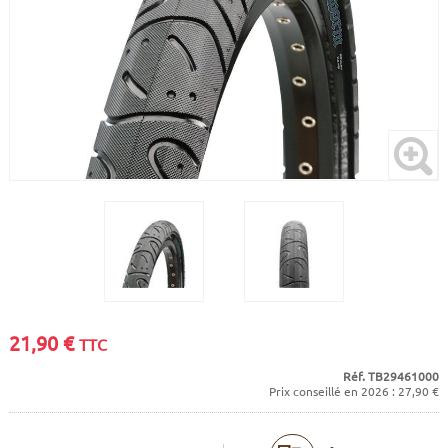
CADRES
ECRANS
SOINS DU CORPS
AUTOCOLLANTS
PURE DAYS
BATTERIES
ETUDE POSTURALE
GOODIES
CADRES E-BIKE
SUPPORTS
MOTEURS
COMMANDES DÉPORTÉES
CABLES ÉLECTRIQUES
21,90
€
TTC
Réf. TB29461000
Prix conseillé en 2026 : 27,90 €