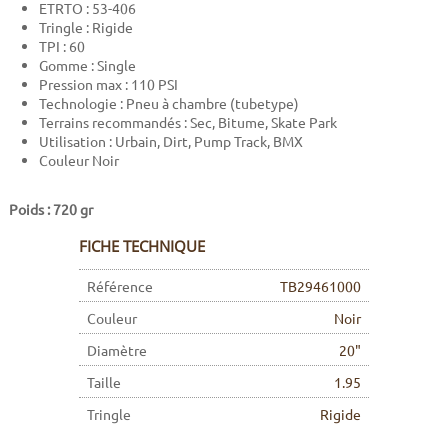
ETRTO : 53-406
Tringle : Rigide
TPI : 60
Gomme : Single
Pression max : 110 PSI
Technologie : Pneu à chambre (tubetype)
Terrains recommandés : Sec, Bitume, Skate Park
Utilisation : Urbain, Dirt, Pump Track, BMX
Couleur Noir
Poids : 720 gr
FICHE TECHNIQUE
Référence
TB29461000
Couleur
Noir
Diamètre
20"
Taille
1.95
Tringle
Rigide