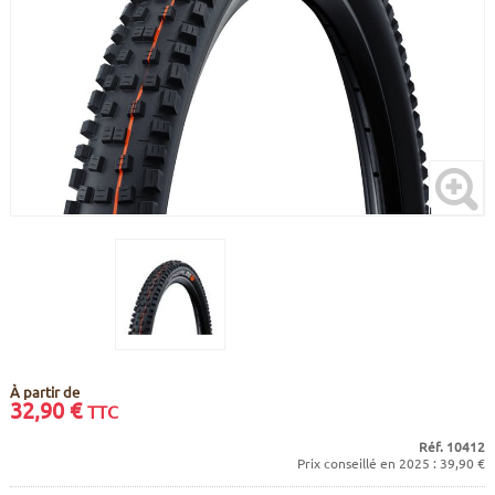
CADRES
ECRANS
SOINS DU CORPS
AUTOCOLLANTS
BATTERIES
ETUDE POSTURALE
GOODIES
CADRES E-BIKE
SUPPORTS
MOTEURS
COMMANDES DÉPORTÉES
CABLES ÉLECTRIQUES
À partir de
32,90
€
TTC
Réf. 10412
Prix conseillé en 2025 : 39,90 €