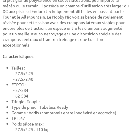
la plus grande polyvalence en toutes situations, peu importe la
météo ou le terrain. Il possède un champs d'utilisation très large : du
XC aux pistes d’Enduro techniquement difficiles en passant par le
Tour et le All Mountain. Le Nobby Nic voit sa bande de roulement
révisée pour cette saison avec des crampons latéraux stables pour
encore plus de traction, un espace entre les crampons augmenté
pour un meilleur auto-nettoyage et une disposition spéciale des
crampons centraux offrant un freinage et une traction
exceptionnels
Caractéristiques
Tailles :
- 27.5x2.25
- 27.5x2.40
ETRTO :
- 57-584
- 62-584
Tringle : Souple
Type de pneu : Tubeless Ready
Gomme : Addix (compromis entre longévité et accroche)
TPI : 67
Poids pilote max :
- 27.5x2.25 : 110 kg