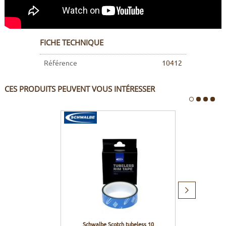
FICHE TECHNIQUE
Référence
10412
CES PRODUITS PEUVENT VOUS INTÉRESSER
Produit
suivant
Schwalbe Scotch tubeless 10
Schwalb