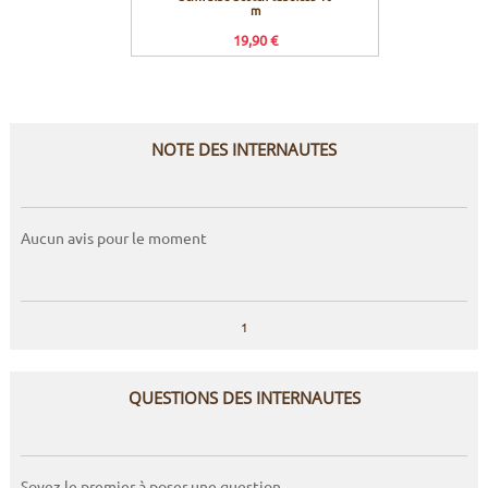
m
19,90 €
Prix c
NOTE DES INTERNAUTES
Aucun avis pour le moment
1
QUESTIONS DES INTERNAUTES
Soyez le premier à poser une question