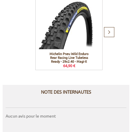
Produit
suivant
Michelin Pneu Wild Enduro
Effett
Rear Racing Line Tubeless
Ready - 29x2.40 - Magi-X
64,90 €
NOTE DES INTERNAUTES
Aucun avis pour le moment