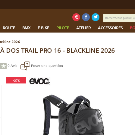
Rechercher
un
produit,
ROUTE
BMX
E-BIKE
PILOTE
ATELIER
ACCESSOIRES
BO
une
marque...
lackline 2026
À DOS TRAIL PRO 16 - BLACKLINE 2026
0
Avis
Poser une question
-37€