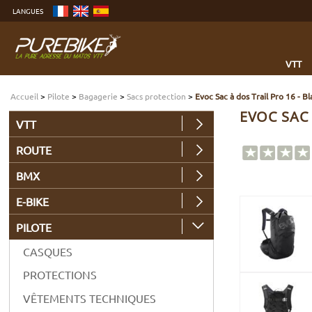
Aller
LANGUES
au
contenu
Aller
au
menu
Aller
à
VTT
la
recherche
Accueil
>
Pilote
>
Bagagerie
>
Sacs protection
>
Evoc Sac à dos Trail Pro 16 - B
EVOC SAC 
VTT
ROUTE
BMX
E-BIKE
PILOTE
CASQUES
PROTECTIONS
VÊTEMENTS TECHNIQUES