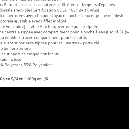
k : Permet au sac de s'adapter aux différentes largeurs d'épaules
dorsale amovible (Certification CE EN 1621-2+ TÜV/GS)
icro perforées avec clip pour tuyau de poche à eau et poche en Mesh
ctorale ajustable avec sifflet intégré
ure ventrale ajustable Airo Flex avec une poche zippée
e centrale zippée avec compartiment pour la poche à eau jusqu'à 3L 
 à double zip avec compartiment pour les outils
e avant supérieure zippée pour les lunettes + porte clé
ne lumière arrière
 et support de casque non inclus
luie incluse
5% Polyester, 55% Polyamide
00g en S/M et 1 100g en L/XL