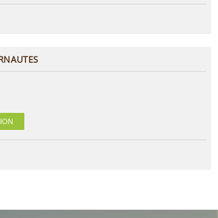
ERNAUTES
ION