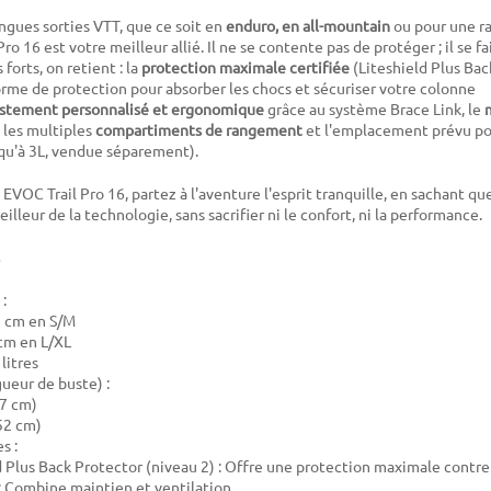
ongues sorties VTT, que ce soit en
enduro, en all-mountain
ou pour une r
 Pro 16 est votre meilleur allié. Il ne se contente pas de protéger ; il se fa
forts, on retient : la
protection maximale certifiée
(Liteshield Plus Bac
norme de protection pour absorber les chocs et sécuriser votre colonne
ustement personnalisé et ergonomique
grâce au système Brace Link, le
, les multiples
compartiments de rangement
et l'emplacement prévu pou
qu'à 3L, vendue séparement).
 EVOC Trail Pro 16, partez à l'aventure l'esprit tranquille, en sachant qu
illeur de la technologie, sans sacrifier ni le confort, ni la performance.
:
 cm en S/M
cm en L/XL
litres
gueur de buste) :
47 cm)
52 cm)
s :
d Plus Back Protector (niveau 2) : Offre une protection maximale contre
 : Combine maintien et ventilation