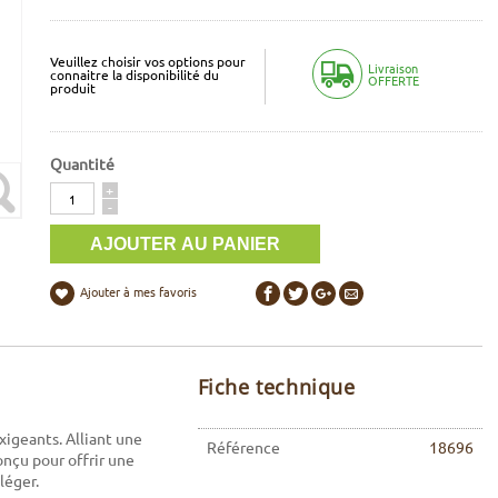
Veuillez choisir vos options pour
Livraison
connaitre la disponibilité du
OFFERTE
produit
Quantité
Quantité
+
-
Ajouter à mes favoris
Fiche technique
xigeants. Alliant une
Référence
18696
onçu pour offrir une
léger.