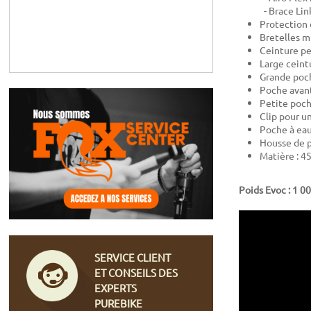
- Brace Lin
Protection 
Bretelles m
Ceinture pe
Large ceint
Grande poch
Poche avant
Petite poch
Clip pour u
Poche à eau
Housse de p
Matière : 4
Poids Evoc : 1 0
SERVICE CLIENT
ET CONSEILS DES
EXPERTS
PUREBIKE