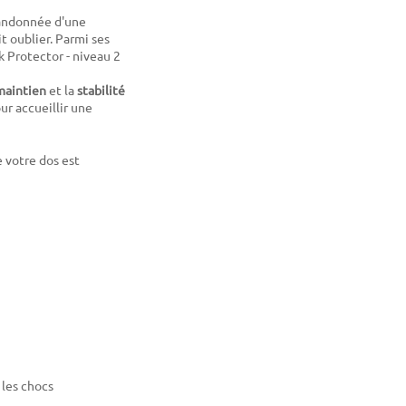
andonnée d'une
it oublier. Parmi ses
k Protector - niveau 2
maintien
et la
stabilité
r accueillir une
e votre dos est
 les chocs