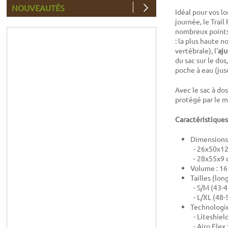
NOUVEAUTÉS
Idéal pour vos l
journée, le Trail
nombreux points 
: la plus haute 
vertébrale), l'
aj
du sac sur le dos
poche à eau (jus
Avec le sac à dos
protégé par le me
Caractéristiques
Dimensions 
- 26x50x12
- 28x55x9 
Volume : 16 
Tailles (lon
- S/M (43-
- L/XL (48-
Technologie
- Liteshiel
- Airo Flex