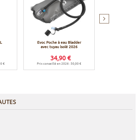
Produit
suivant
6L
Evoc Poche à eau Bladder
Evoc Sac à dos 
avec tuyau isolé 2026
- Jaune
34,90 €
169,
00 €
Prix conseillé en 2026 : 50,00 €
Prix conseillé en 
AUTES