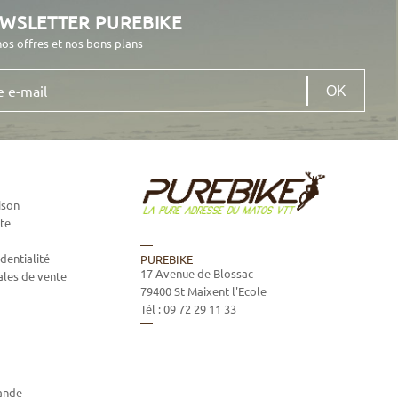
EWSLETTER PUREBIKE
nos offres et nos bons plans
ison
te
dentialité
PUREBIKE
17 Avenue de Blossac
ales de vente
79400
St Maixent l'Ecole
Tél :
09 72 29 11 33
ande