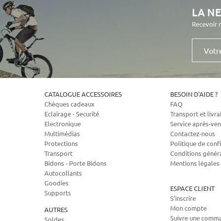
LA N
Recevoir 
Votre
e-
mail
CATALOGUE ACCESSOIRES
BESOIN D'AIDE ?
Chèques cadeaux
FAQ
Eclairage - Securité
Transport et livra
Electronique
Service après-ven
Multimédias
Contactez-nous
Protections
Politique de confi
Transport
Conditions génér
Bidons - Porte Bidons
Mentions légales
Autocollants
Goodies
ESPACE CLIENT
Supports
S’inscrire
Mon compte
AUTRES
Suivre une comm
Soldes