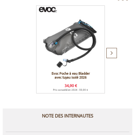
Produit
suivant
Evoc Poche à eau Bladder
Evoc
avec tuyau isolé 2026
34,90 €
Prix conseillé en 2026 : 50,00 €
Prix co
NOTE DES INTERNAUTES