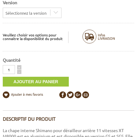
Version
Sélectionnez la version
Veuillez choisir vos options pour
Infos
LIVRAISON
connaitre la disponibilité du produit
Quantité
Quantité
+
-
Ajouter à mes favoris
DESCRIPTIF DU PRODUIT
La chape interne Shimano pour dérailleur arrière 11 vitesses XT
M8000 est en aluminium et est disponible en version GS et SGS. Elle