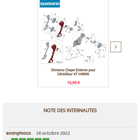
Produit
suivant
Shimano Chape Externe pour
Shimano
Dérailleur XT M8000
11 vit
19,90 €
NOTE DES INTERNAUTES
anonymous
26 octobre 2022