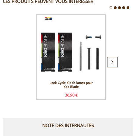
CES PRODUITS PEUVENT VOUS INTÉRESSER
Produit
suivant
Look Cycle Kit de lames pour
Look 
Keo Blade
36,90 €
NOTE DES INTERNAUTES