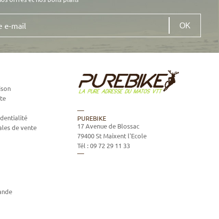
ison
te
dentialité
PUREBIKE
17 Avenue de Blossac
ales de vente
79400
St Maixent l'Ecole
Tél :
09 72 29 11 33
ande