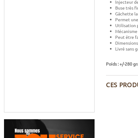
Injecteur d
Buse très fi
Gâchette l
Permet une 
Utilisation 
Mécanisme 
Peut être f
Dimensions
Livré sans 
Poids : +/-280 
CES PROD