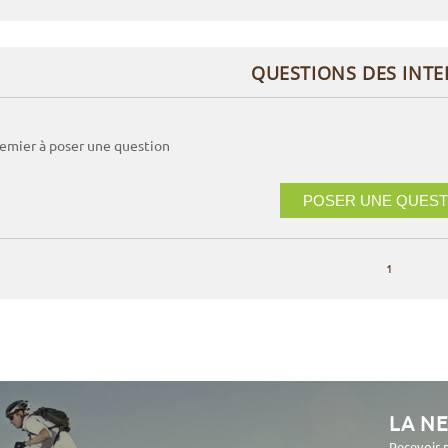
QUESTIONS DES INT
remier à poser une question
POSER UNE QUEST
1
LA N
Recevoir 