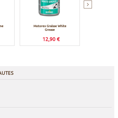
Produit
suivant
ine
Motorex Graisse White
Motorex Lubrif
Grease
conditions
12,90 €
9,9
AUTES