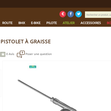
Rechercher
un
produit,
ROUTE
BMX
E-BIKE
PILOTE
ATELIER
ACCESSOIRES
BO
une
marque...
PISTOLET À GRAISSE
0
Avis
Poser une question