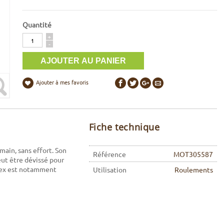
Quantité
Quantité
+
-
Ajouter à mes favoris
Fiche technique
 main, sans effort. Son
Référence
MOT305587
peut être dévissé pour
orex est notamment
Utilisation
Roulements