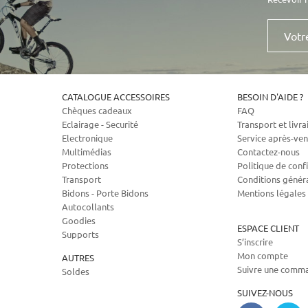
Votre
e-
mail
CATALOGUE ACCESSOIRES
BESOIN D'AIDE ?
Chèques cadeaux
FAQ
Eclairage - Securité
Transport et livra
Electronique
Service après-ven
Multimédias
Contactez-nous
Protections
Politique de confi
Transport
Conditions génér
Bidons - Porte Bidons
Mentions légales
Autocollants
Goodies
ESPACE CLIENT
Supports
S’inscrire
Mon compte
AUTRES
Suivre une comm
Soldes
SUIVEZ-NOUS