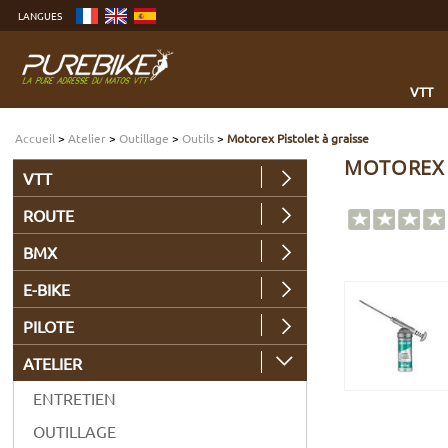
Aller
LANGUES
au
contenu
Aller
au
menu
Aller
à
VTT
la
recherche
Accueil
>
Atelier
>
Outillage
>
Outils
>
Motorex Pistolet à graisse
MOTOREX 
VTT
ROUTE
BMX
E-BIKE
PILOTE
ATELIER
ENTRETIEN
OUTILLAGE