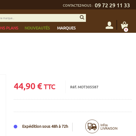
09 72 29 11 33
CONTACTEZ-NOUS :
NS PLANS
NOUVEAUTÉS
MARQUES
0
44,90
€
TTC
Réf. MOT305587
Infos
Expédition sous 48h à 72h
LIVRAISON