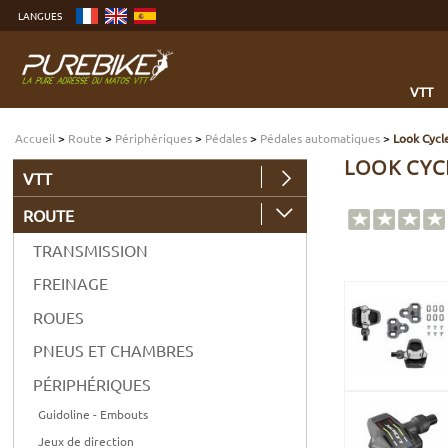
Aller
LANGUES
au
contenu
Aller
au
menu
Aller
à
VTT
la
recherche
Accueil
>
Route
>
Périphériques
>
Pédales
>
Pédales automatiques
>
Look Cycl
LOOK CYCL
VTT
ROUTE
TRANSMISSION
FREINAGE
ROUES
PNEUS ET CHAMBRES
PÉRIPHÉRIQUES
Guidoline - Embouts
Jeux de direction