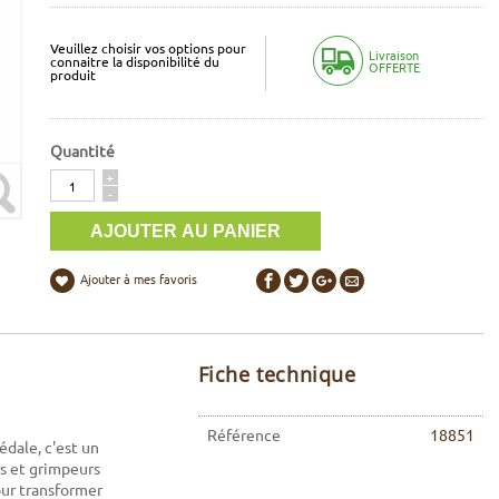
Veuillez choisir vos options pour
Livraison
connaitre la disponibilité du
OFFERTE
produit
Quantité
Quantité
+
-
Ajouter à mes favoris
Fiche technique
Référence
18851
dale, c'est un
rs et grimpeurs
pour transformer