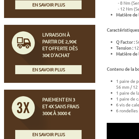
- 8 Nm (Seri
EN SAVOIR PLUS
- 12 Nm (Ser
Matière de l
Caractéristique
LIVRAISON À
PARTIR DE 2,90€
Q Factor :
5
Tension :
12
ET OFFERTE DÈS
Matière de l
30€ D'ACHAT
Contenu de la b
EN SAVOIR PLUS
1 paire de 
56 mm / 12
1 paire de 
1 paire de c
PAIEMENT EN 3
6 vis de ca
ET 4X SANS FRAIS
6 rondelles
300€ À 3000 €
EN SAVOIR PLUS