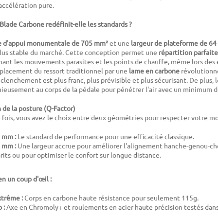
accélération pure.
Blade Carbone redéfinit-elle les standards ?
e d'appui monumentale de 705 mm²
et une
largeur de plateforme de 6
 plus stable du marché. Cette conception permet une
répartition parfaite
nant les mouvements parasites et les points de chauffe, même lors des e
placement du ressort traditionnel par une
lame en carbone
révolutionn
lenchement est plus franc, plus prévisible et plus sécurisant. De plus, l
ieusement au corps de la pédale pour pénétrer l'air avec un minimum d
 de la posture (Q-Factor)
 fois, vous avez le choix entre deux géométries pour respecter votre mo
 mm :
Le standard de performance pour une efficacité classique.
 mm :
Une largeur accrue pour améliorer l'alignement hanche-genou-chev
rits ou pour optimiser le confort sur longue distance.
en un coup d'œil :
trême :
Corps en carbone haute résistance pour seulement 115g.
 :
Axe en Chromoly+ et roulements en acier haute précision testés dans 