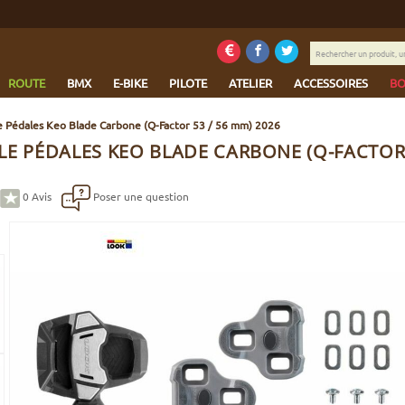
Rechercher
un
produit,
ROUTE
BMX
E-BIKE
PILOTE
ATELIER
ACCESSOIRES
BO
une
marque...
e Pédales Keo Blade Carbone (Q-Factor 53 / 56 mm) 2026
E PÉDALES KEO BLADE CARBONE (Q-FACTOR 
0
Avis
Poser une question