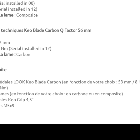
al installed in 08)
ial installed in 12)
a lame :
Composite
s techniques Keo Blade Carbon Q Factor 56 mm
6 mm
 Nm (Serial installed in 12)
a lame :
Carbon
oîte
pédales LOOK Keo Blade Carbon (en fonction de votre choix : 53 mm / 8
 Nm)
lames (en fonction de votre choix : en carbone ou en composite)
ales Keo Grip 4,5°
les M5x9