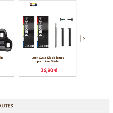
Produit
suivant
ip
Look Cycle Kit de lames
Look Cycle Ki
pour Keo Blade
pour Keo Bla
36,90 €
37,9
AUTES