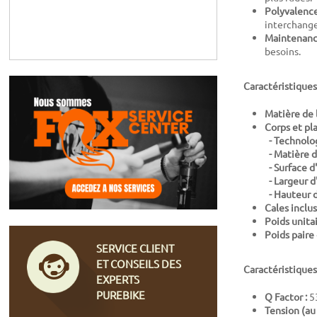
Polyvalence
interchange
Maintenance
besoins.
Caractéristiques
Matière de l
Corps et pl
- Technolog
- Matière d
- Surface d'
- Largeur d'
- Hauteur d
Cales inclus
Poids unitai
Poids paire 
SERVICE CLIENT
ET CONSEILS DES
Caractéristique
EXPERTS
PUREBIKE
Q Factor :
5
Tension (au 