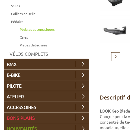
Selles
Colliers de selle
Pédales
Pédales automatiques
Cales
Pièces détachées
VÉLOS COMPLETS
Suivant
BMX
E-BIKE
PILOTE
ATELIER
Descriptif 
ACCESSOIRES
LOOK Keo Blade 
Conçue pour la v
BONS PLANS
concentré de tec
mondiaux, elle 
NOUVEAUTÉS