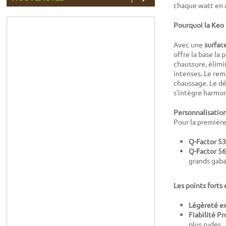
chaque watt en 
Pourquoi la Keo 
Avec une
surfac
offre la base la
chaussure, élimi
intenses. Le rem
chaussage. Le déc
s'intègre harmon
Personnalisation
Pour la première
Q-Factor 53
Q-Factor 56
grands gaba
Les points forts 
Légèreté ex
Fiabilité Pro
plus rudes.