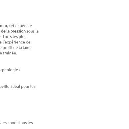
4 mm
, cette pédale
 de la pression
sous la
fforts les plus
e l'expérience de
e profil de la lame
e traînée.
rphologie :
ille, idéal pour les
les conditions les