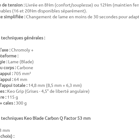
 de tension :
Livrée en 8Nm (confort/souplesse) ou 12Nm (maintien fer
ables (16 et 20Nm disponibles séparément).
 simplifiée :
Changement de lame en moins de 30 secondes pour adapte
 techniques générales :
'axe :
Chromoly +
ateforme :
ie :
Lame (Blade)
u corps :
Carbone
appui :
705 mm²
appui :
64 mm
'appui totale :
14,8 mm (8,5 mm + 6,3 mm)
es :
Keo Grip (Grises - 4,5° de liberté angulaire)
re :
115 g
+ cales :
300 g
s techniques Keo Blade Carbon Q Factor 53 mm
3 mm
choix) :