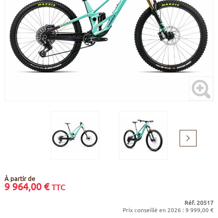
CADRES
ECRANS
SOINS DU CORPS
AUTOCOLLANTS
BATTERIES
ETUDE POSTURALE
GOODIES
CADRES E-BIKE
SUPPORTS
MOTEURS
COMMANDES DÉPORTÉES
CABLES ÉLECTRIQUES
Suivant
À partir de
9 964,00
€
TTC
Réf. 20517
Prix conseillé en 2026 : 9 999,00 €