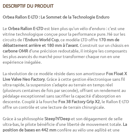
DESCRIPTIF DU PRODUIT
Orbea Rallon E-LTD : Le Sommet de la Technologie Enduro
Le
Orbea Rallon E-LTD
est bien plus qu'un vélo d'enduro : c'est une
vitrine technologique conçue pour la performance pure. Né sur les
circuits de l'
Enduro World Cup
, ce modèle LTD offre
170 mm de
débattement arrière et 180 mm à l'avant
. Construit sur un châssis en
carbone OMR
d'une précision redoutable, il intègre les composants
les plus avancés du marché pour transformer chaque run en une
expérience inégalée.
La révolution de ce modèle réside dans son amortisseur
Fox Float X
Live Valve Neo Factory
. Grâce à cette gestion électronique sans fil
ultra-rapide, la suspension s'adapte au terrain en temps réel
(plusieurs centaines de fois par seconde), offrant un rendement au
pédalage exceptionnel sans sacrifier la capacité d'absorption en
descente. Couplé à la fourche
Fox 38 Factory Grip X2
, le Rallon E-LTD
offre un contrôle et une lecture de terrain chirurgicale.
Grâce à sa philosophie
Steep’N’Deep
et son dégagement de selle
ultra-bas, le pilote bénéficie d'une liberté de mouvement totale.
La
position de bases en 442 mm
confère au vélo une agilité et une