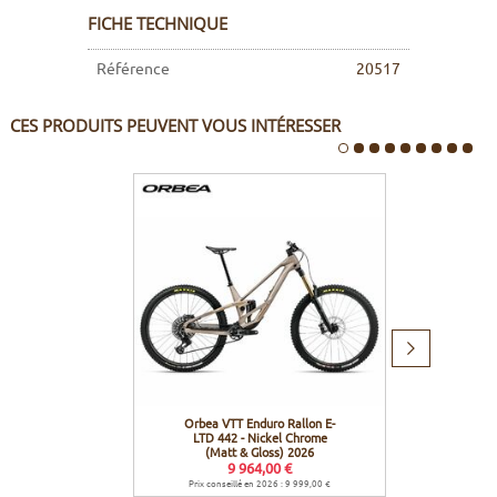
FICHE TECHNIQUE
Référence
20517
CES PRODUITS PEUVENT VOUS INTÉRESSER
Produit
suivant
Orbea VTT Enduro Rallon E-
Orbea 
LTD 442 - Nickel Chrome
LTD 
(Matt & Gloss) 2026
Di
9 964,00 €
Prix conseillé en 2026 : 9 999,00 €
Prix con