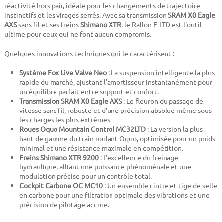
réactivité hors pair, idéale pour les changements de trajectoire
instinctifs et les virages serrés. Avec sa transmission
SRAM X0 Eagle
AXS
sans fil et ses freins
Shimano XTR
, le Rallon E-LTD est l'outil
ultime pour ceux qui ne font aucun compromis.
Quelques innovations techniques qui le caractérisent :
Système Fox Live Valve Neo
: La suspension intelligente la plus
rapide du marché, ajustant l'amortisseur instantanément pour
un équilibre parfait entre support et confort.
Transmission SRAM X0 Eagle AXS
: Le fleuron du passage de
vitesse sans fil, robuste et d'une précision absolue même sous
les charges les plus extrêmes.
Roues Oquo Mountain Control MC32LTD
: La version la plus
haut de gamme du train roulant Oquo, optimisée pour un poids
minimal et une résistance maximale en compétition.
Freins Shimano XTR 9200
: L'excellence du freinage
hydraulique, alliant une puissance phénoménale et une
modulation précise pour un contrôle total.
Cockpit Carbone OC MC10
: Un ensemble cintre et tige de selle
en carbone pour une filtration optimale des vibrations et une
précision de pilotage accrue.