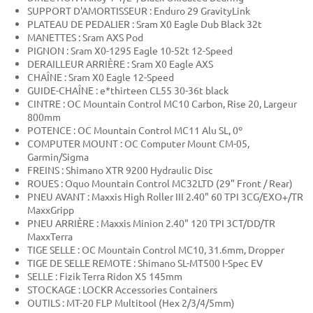
SUPPORT D'AMORTISSEUR : Enduro 29 GravityLink
PLATEAU DE PEDALIER : Sram X0 Eagle Dub Black 32t
MANETTES : Sram AXS Pod
PIGNON : Sram X0-1295 Eagle 10-52t 12-Speed
DERAILLEUR ARRIÈRE : Sram X0 Eagle AXS
CHAÎNE : Sram X0 Eagle 12-Speed
GUIDE-CHAÎNE : e*thirteen CL55 30-36t black
CINTRE : OC Mountain Control MC10 Carbon, Rise 20, Largeur
800mm
POTENCE : OC Mountain Control MC11 Alu SL, 0º
COMPUTER MOUNT : OC Computer Mount CM-05,
Garmin/Sigma
FREINS : Shimano XTR 9200 Hydraulic Disc
ROUES : Oquo Mountain Control MC32LTD (29" Front / Rear)
PNEU AVANT : Maxxis High Roller III 2.40" 60 TPI 3CG/EXO+/TR
MaxxGripp
PNEU ARRIÈRE : Maxxis Minion 2.40" 120 TPI 3CT/DD/TR
MaxxTerra
TIGE SELLE : OC Mountain Control MC10, 31.6mm, Dropper
TIGE DE SELLE REMOTE : Shimano SL-MT500 I-Spec EV
SELLE : Fizik Terra Ridon X5 145mm
STOCKAGE : LOCKR Accessories Containers
OUTILS : MT-20 FLP Multitool (Hex 2/3/4/5mm)