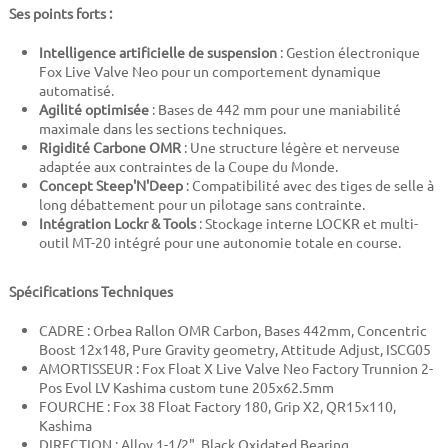
Ses points forts :
Intelligence artificielle de suspension
: Gestion électronique
Fox Live Valve Neo pour un comportement dynamique
automatisé.
Agilité optimisée
: Bases de 442 mm pour une maniabilité
maximale dans les sections techniques.
Rigidité Carbone OMR
: Une structure légère et nerveuse
adaptée aux contraintes de la Coupe du Monde.
Concept Steep'N'Deep
: Compatibilité avec des tiges de selle à
long débattement pour un pilotage sans contrainte.
Intégration Lockr & Tools
: Stockage interne LOCKR et multi-
outil MT-20 intégré pour une autonomie totale en course.
Spécifications Techniques
CADRE : Orbea Rallon OMR Carbon, Bases 442mm, Concentric
Boost 12x148, Pure Gravity geometry, Attitude Adjust, ISCG05
AMORTISSEUR : Fox Float X Live Valve Neo Factory Trunnion 2-
Pos Evol LV Kashima custom tune 205x62.5mm
FOURCHE : Fox 38 Float Factory 180, Grip X2, QR15x110,
Kashima
DIRECTION : Alloy 1-1/2", Black Oxidated Bearing